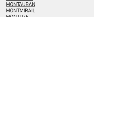
MONTAUBAN
MONTMIRAIL
MONTUZET
MORNANT
NANCY
NARBONNE
NOYON
PAMIERS
PAU
POITIERS : Grand-Séminaire.
POITIERS : Petit-Séminaire.
RICHELIEU
ROCHEFORT
RODEZ
SAINT-BRIEUC
SAINTES
SAINT-FLOUR
SAINT-MÉEN
SAINT-POL-DE-LÉON
SAINT-SERVAN
SARLAT