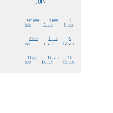
JUIN
1er juin
2 juin
3
juin
4 juin
5 juin
6
juin
7
juin
8
juin
9
juin
10
juin
11
juin
12
juin
13
juin
14
juin
15
juin
16
juin
17
juin
18
juin
19
juin
20
juin
21
juin
22
juin
23
juin
24
juin
25
juin